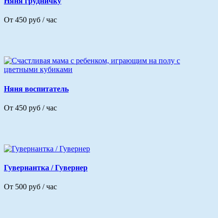
Няня грудничку
От 450 руб / час
Няня воспитатель
От 450 руб / час
Гувернантка / Гувернер
От 500 руб / час