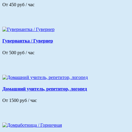
От 450 руб / час
Гувернантка / Гувернер
От 500 руб / час
Домашний учитель, репетитор, логопед
От 1500 руб / час