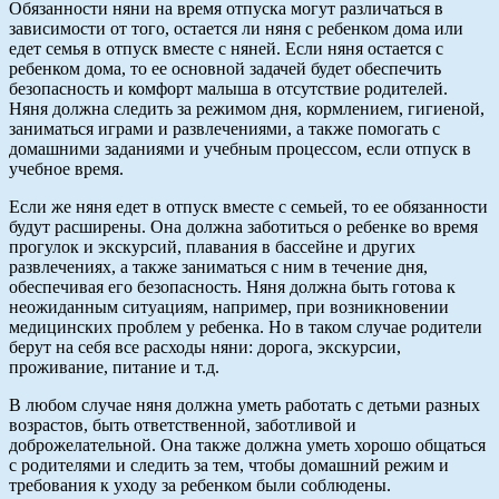
Обязанности няни на время отпуска могут различаться в
зависимости от того, остается ли няня с ребенком дома или
едет семья в отпуск вместе с няней. Если няня остается с
ребенком дома, то ее основной задачей будет обеспечить
безопасность и комфорт малыша в отсутствие родителей.
Няня должна следить за режимом дня, кормлением, гигиеной,
заниматься играми и развлечениями, а также помогать с
домашними заданиями и учебным процессом, если отпуск в
учебное время.
Если же няня едет в отпуск вместе с семьей, то ее обязанности
будут расширены. Она должна заботиться о ребенке во время
прогулок и экскурсий, плавания в бассейне и других
развлечениях, а также заниматься с ним в течение дня,
обеспечивая его безопасность. Няня должна быть готова к
неожиданным ситуациям, например, при возникновении
медицинских проблем у ребенка. Но в таком случае родители
берут на себя все расходы няни: дорога, экскурсии,
проживание, питание и т.д.
В любом случае няня должна уметь работать с детьми разных
возрастов, быть ответственной, заботливой и
доброжелательной. Она также должна уметь хорошо общаться
с родителями и следить за тем, чтобы домашний режим и
требования к уходу за ребенком были соблюдены.