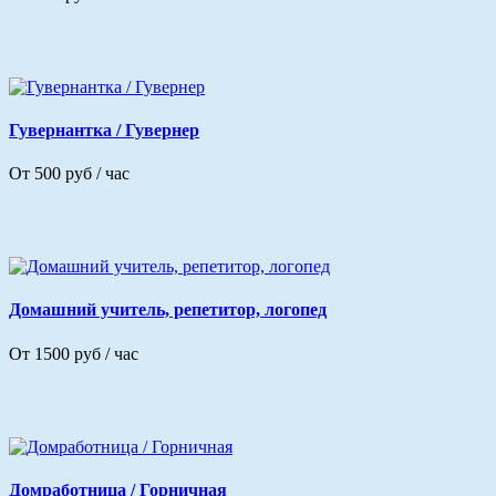
Гувернантка / Гувернер
От 500 руб / час
Домашний учитель, репетитор, логопед
От 1500 руб / час
Домработница / Горничная