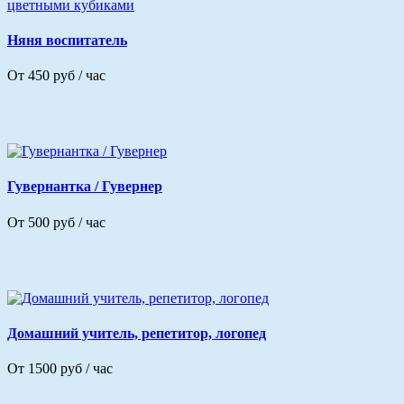
Няня воспитатель
От 450 руб / час
Гувернантка / Гувернер
От 500 руб / час
Домашний учитель, репетитор, логопед
От 1500 руб / час