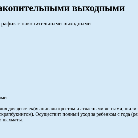
 накопительными выходными
 график с накопительными выходными
ыми
елия для девочек(вышивали крестом и атласными лентами, шили 
крапбукингом). Осуществит полный уход за ребенком с года (ре
 и шахматы.