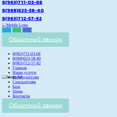
8(963)711-03-68
8(968)623-58-40
8(963)712-57-92
Обратный звонок
8(963)711-03-68
8(968)623-58-40
8(963)712-57-92
Главная
Наши услуги
Работодателям
Соискателям
База
Цены
Контакты
Обратный звонок