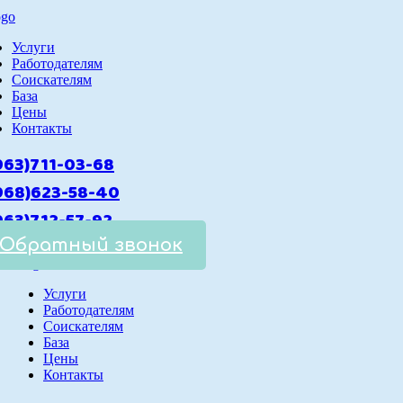
Услуги
Работодателям
Cоискателям
База
Цены
Контакты
963)711-03-68
968)623-58-40
963)712-57-92
Обратный звонок
Услуги
Работодателям
Cоискателям
База
Цены
Контакты