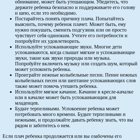
обнимание, может быть утешающим. Убедитесь, что
держите ребенка безопасно и поддерживаете его голову
и шею, если это необходимо.
Постарайтесь понять причину плача. Попытайтесь
выяснить, почему ребенок плачет. Может быть, ему
нужно покушать, сменить подгузник или он просто
чувствует себя одиноким. Учтите его потребности и
попробуйте их удовлетворить.
Используйте успокаивающие звуки. Многие дети
успокаиваются, когда слышат мягкие и успокаивающие
звуки, такие как звуки природы или музыка.
Попробуйте включить музыку или создать шум, который
может успокоить ребенка.
Проиграйте нежные колыбельные песни. Пение нежных
колыбельных песен или шептание успокаивающих слов
также может помочь утешить ребенка.
Используйте мягкое качание. Качание в кресле-качалке
или в качалке может быть успокаивающим для
младенцев.
Будьте терпеливыми. Успокоение ребенка может
потребовать много времени. Будьте терпеливыми и
нежными, и продолжайте давать ребенку знать, что вы
рядом и заботитесь о нем.
Если плач ребенка продолжается или вы озабочены его